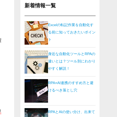
新着情報一覧
Excelの転記作業を自動化す
る前に知っておきたいポイン
型
ト
身近な自動化ツールとRPAの
違いとは？ツール別にわかり
やすく解説！
た
RPA×AI連携のすすめ方と避
けるべき落とし穴
リ
RPAとAIの使い分け、出来て