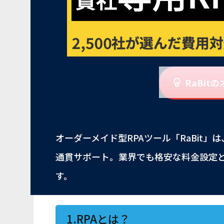
RaBi
オーダーメイド型RPAツール「RaBit
通貫サポート。業界でも格安な料金設定
す。
1.RPAとは？