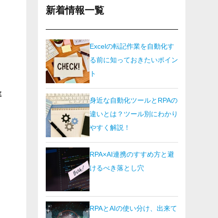
新着情報一覧
Excelの転記作業を自動化す
る前に知っておきたいポイン
ト
率
身近な自動化ツールとRPAの
違いとは？ツール別にわかり
やすく解説！
RPA×AI連携のすすめ方と避
けるべき落とし穴
RPAとAIの使い分け、出来て